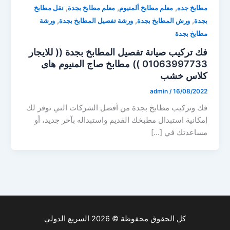
,
,
,
مطابخ جده
معلم مطابخ ألمنيوم
معلم مطابخ بجدة
نقل مطابخ
,
,
,
بجدة
ورش المطابخ بجدة
ورشة تفصيل المطابخ بجدة
ورشة
مطابخ بجدة
فك تركيب صيانة تفصيل المطابخ بجدة (( للايجار
01063997733 )) مطابخ صاج المنيوم هاى
كلاس خشب
admin
/
16/08/2022
فك وتركيب مطابخ بجدة من أفضل الشركات التي توفر لك
إمكانية استبدال مطبخك القديم واستبداله بآخر جديد، أو
مساعدتك في […]
كل الحقوق محفوظة © 2026 السريع الدولي