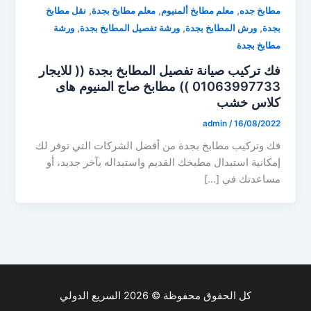
,
,
,
مطابخ جده
معلم مطابخ ألمنيوم
معلم مطابخ بجدة
نقل مطابخ
,
,
,
بجدة
ورش المطابخ بجدة
ورشة تفصيل المطابخ بجدة
ورشة
مطابخ بجدة
فك تركيب صيانة تفصيل المطابخ بجدة (( للايجار
01063997733 )) مطابخ صاج المنيوم هاى
كلاس خشب
admin
/
16/08/2022
فك وتركيب مطابخ بجدة من أفضل الشركات التي توفر لك
إمكانية استبدال مطبخك القديم واستبداله بآخر جديد، أو
مساعدتك في […]
كل الحقوق محفوظة © 2026 السريع الدولي