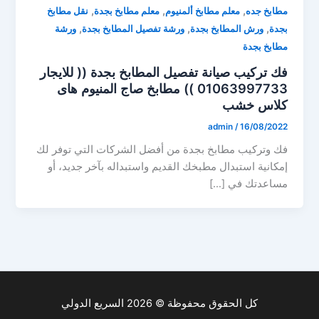
,
,
,
مطابخ جده
معلم مطابخ ألمنيوم
معلم مطابخ بجدة
نقل مطابخ
,
,
,
بجدة
ورش المطابخ بجدة
ورشة تفصيل المطابخ بجدة
ورشة
مطابخ بجدة
فك تركيب صيانة تفصيل المطابخ بجدة (( للايجار
01063997733 )) مطابخ صاج المنيوم هاى
كلاس خشب
admin
/
16/08/2022
فك وتركيب مطابخ بجدة من أفضل الشركات التي توفر لك
إمكانية استبدال مطبخك القديم واستبداله بآخر جديد، أو
مساعدتك في […]
كل الحقوق محفوظة © 2026 السريع الدولي