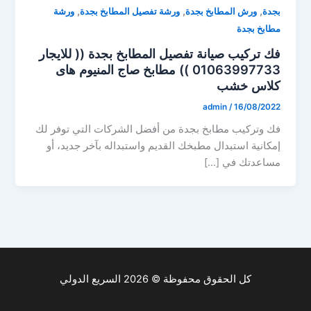
,
,
,
بجدة
ورش المطابخ بجدة
ورشة تفصيل المطابخ بجدة
ورشة
مطابخ بجدة
فك تركيب صيانة تفصيل المطابخ بجدة (( للايجار
01063997733 )) مطابخ صاج المنيوم هاى
كلاس خشب
admin
/
16/08/2022
فك وتركيب مطابخ بجدة من أفضل الشركات التي توفر لك
إمكانية استبدال مطبخك القديم واستبداله بآخر جديد، أو
مساعدتك في […]
كل الحقوق محفوظة © 2026 السريع الدولي