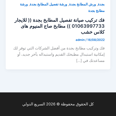
,
,
,
بجدة
ورش المطابخ بجدة
ورشة تفصيل المطابخ بجدة
ورشة
مطابخ بجدة
فك تركيب صيانة تفصيل المطابخ بجدة (( للايجار
01063997733 )) مطابخ صاج المنيوم هاى
كلاس خشب
admin
/
16/08/2022
فك وتركيب مطابخ بجدة من أفضل الشركات التي توفر لك
إمكانية استبدال مطبخك القديم واستبداله بآخر جديد، أو
مساعدتك في […]
كل الحقوق محفوظة © 2026 السريع الدولي