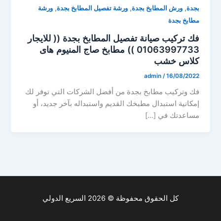
,
,
,
بجدة
ورش المطابخ بجدة
ورشة تفصيل المطابخ بجدة
ورشة
مطابخ بجدة
فك تركيب صيانة تفصيل المطابخ بجدة (( للايجار
01063997733 )) مطابخ صاج المنيوم هاى
كلاس خشب
admin
/
16/08/2022
فك وتركيب مطابخ بجدة من أفضل الشركات التي توفر لك
إمكانية استبدال مطبخك القديم واستبداله بآخر جديد، أو
مساعدتك في […]
كل الحقوق محفوظة © 2026 السريع الدولي