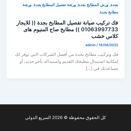
,
,
,
بجدة
ورش المطابخ بجدة
ورشة تفصيل المطابخ بجدة
ورشة
مطابخ بجدة
فك تركيب صيانة تفصيل المطابخ بجدة (( للايجار
01063997733 )) مطابخ صاج المنيوم هاى
كلاس خشب
admin
/
16/08/2022
فك وتركيب مطابخ بجدة من أفضل الشركات التي توفر لك
إمكانية استبدال مطبخك القديم واستبداله بآخر جديد، أو
مساعدتك في […]
كل الحقوق محفوظة © 2026 السريع الدولي