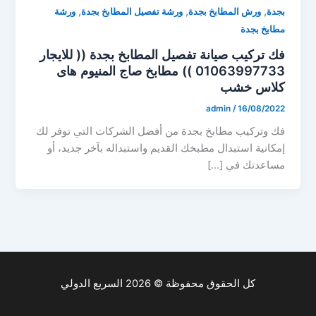
,
,
,
بجدة
ورش المطابخ بجدة
ورشة تفصيل المطابخ بجدة
ورشة
مطابخ بجدة
فك تركيب صيانة تفصيل المطابخ بجدة (( للايجار
01063997733 )) مطابخ صاج المنيوم هاى
كلاس خشب
admin
/
16/08/2022
فك وتركيب مطابخ بجدة من أفضل الشركات التي توفر لك
إمكانية استبدال مطبخك القديم واستبداله بآخر جديد، أو
مساعدتك في […]
كل الحقوق محفوظة © 2026 السريع الدولي