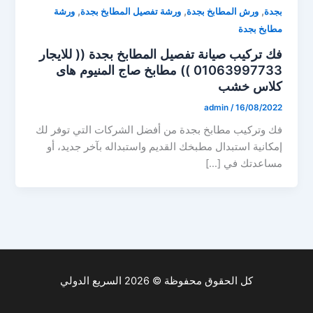
,
,
,
بجدة
ورش المطابخ بجدة
ورشة تفصيل المطابخ بجدة
ورشة
مطابخ بجدة
فك تركيب صيانة تفصيل المطابخ بجدة (( للايجار
01063997733 )) مطابخ صاج المنيوم هاى
كلاس خشب
admin
/
16/08/2022
فك وتركيب مطابخ بجدة من أفضل الشركات التي توفر لك
إمكانية استبدال مطبخك القديم واستبداله بآخر جديد، أو
مساعدتك في […]
كل الحقوق محفوظة © 2026 السريع الدولي