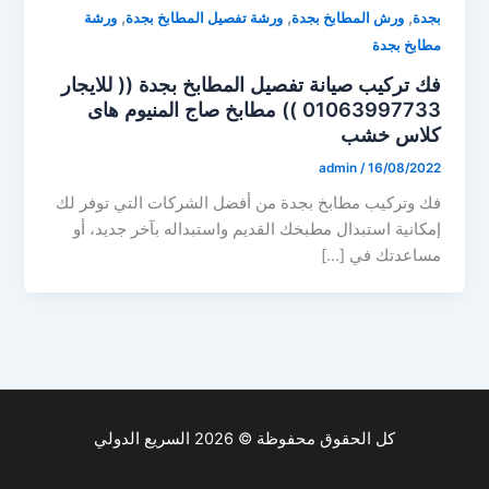
,
,
,
بجدة
ورش المطابخ بجدة
ورشة تفصيل المطابخ بجدة
ورشة
مطابخ بجدة
فك تركيب صيانة تفصيل المطابخ بجدة (( للايجار
01063997733 )) مطابخ صاج المنيوم هاى
كلاس خشب
admin
/
16/08/2022
فك وتركيب مطابخ بجدة من أفضل الشركات التي توفر لك
إمكانية استبدال مطبخك القديم واستبداله بآخر جديد، أو
مساعدتك في […]
كل الحقوق محفوظة © 2026 السريع الدولي