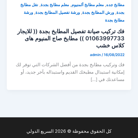
,
,
,
مطابخ جده
معلم مطابخ ألمنيوم
معلم مطابخ بجدة
نقل مطابخ
,
,
,
بجدة
ورش المطابخ بجدة
ورشة تفصيل المطابخ بجدة
ورشة
مطابخ بجدة
فك تركيب صيانة تفصيل المطابخ بجدة (( للايجار
01063997733 )) مطابخ صاج المنيوم هاى
كلاس خشب
admin
/
16/08/2022
فك وتركيب مطابخ بجدة من أفضل الشركات التي توفر لك
إمكانية استبدال مطبخك القديم واستبداله بآخر جديد، أو
مساعدتك في […]
كل الحقوق محفوظة © 2026 السريع الدولي