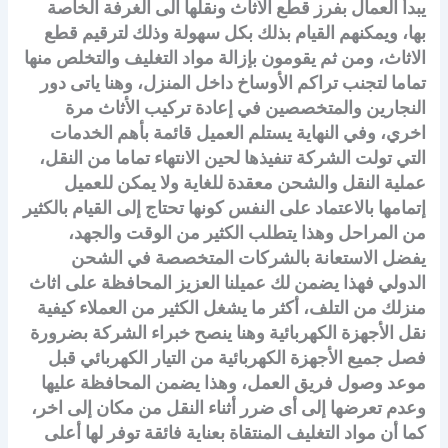
يبدأ العمال بفرز قطع الأثاث ونقلها الى الغرفة الخاصة
بها، ويمكنهم القيام بذلك بكل سهولة وذلك لترقيم قطع
الاثاث، ومن ثم يقومون بإزالة مواد التغليف والتخلص منها
تماما لتجنب تراكم الأوساخ داخل المنزل، وهنا ياتى دور
النجارين والمتخصصين في إعادة تركيب الأثاث مرة
اخري، وفي النهاية يستلم العميل قائمة بأهم الخدمات
التي تولت الشركة تنفيذها لحين الانتهاء تماما من النقل،
عملية النقل والشحن معقدة للغاية ولا يمكن للعميل
إتمامها بالاعتماد على النفس كونها تحتاج إلى القيام بالكثير
من المراحل وهذا يتطلب الكثير من الوقت والجهد،
يفضل الاستعانة بالشركات المتخصصة في الشحن
الدولي فهذا يضمن لك عميلنا العزيز المحافظة على اثاث
منزلك من التلف، أكثر ما يشغل الكثير من العملاء كيفية
نقل الأجهزة الكهربائية وهنا ينصح خبراء الشركة بضرورة
فصل جميع الأجهزة الكهربائية من التيار الكهربائي قبل
موعد وصول فريق العمل، وهذا يضمن المحافظة عليها
وعدم تعرضها إلى أى ضرر أثناء النقل من مكان إلى اخر،
كما أن مواد التغليف المنتقاة بعناية فائقة توفر لها أعلى