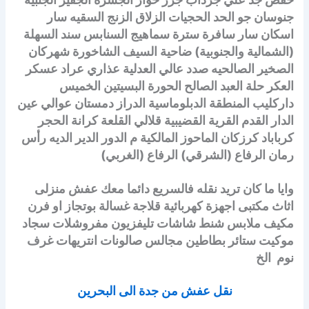
جنوسان جو الحد الحجيات الزلاق الزنج السقيه سار
اسكان سار سافرة سترة سماهيج السنابس سند السهلة
(الشمالية والجنوبية) ضاحية السيف الشاخورة شهركان
الصخير الصالحيه صدد عالي العدلية عذاري عراد عسكر
العكر حلة العبد الصالح الحورة البسيتين الخميس
داركليب المنطقة الدبلوماسية الدراز دمستان عوالي عين
الدار القدم القرية القضيبية قلالي القلعة كرانة الحجر
كرباباد كرزكان الماحوز المالكية م الدور الدير الديه رأس
رمان الرفاع (الشرقي) الرفاع (الغربي)
وايا ما كان تريد نقله فالسريع دائما معك عفش منزلى
اثاث مكتبى اجهزة كهربائية قلاجة غسالة بوتجاز او فرن
مكيف ملابس شنط شاشات تليفزيون مفروشلات سجاد
موكيت ستائر بطاطين مجالس صالونات انتريهات غرف
نوم الخ
نقل عفش من جدة الى البحرين