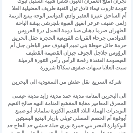
نجران أملج العمران العيون شقرا شيبة السليل تبوك
تنومة تاروت تيماء ثادق ثول الثقبة طريف العضيلية العلا
أم الساحق عنيزة العقير وادي الدواسر الوجه يينبع الزيمة
زلفى عفيف عرعر ابقيق العبوة بلجرشى بيشة الباحة
الظهران ضرما دهبان ضبا دومة الجندل درة العروس
الدوادمي جرحاء القريات القويعية الحجرة حقل الحريق
حرمة حائل حوطة بني تميم الهفوف حفر الباطن جبل أم
الرؤوس جلاجل الجوف جيزان القضيمة القطيف
القيصومة القنفذة رفحة الرأس رأس التنورة الرميلة
سبت العلايا سيهات صفوى سكاكا شرورة
شركة السريع نقل عفش من السعودية الى البحرين
الى البحرين المنامه مدينة حمد مدينة زايد مدينة عيسى
المحرق المعامير مقابة المقشع المنامة النبيه صالح النعيم
النويدرات الهملة البلاد القديم الكَوَرَة سلماباد أبو صيبع
أبوقوة أم الحصم المصلى توبلي باربار البديع البسيتين
البوكوارة البحير بني جمرة بوري جبلة حبشي جد الحاج جد
حفص جد علي جرداب جزر حوار الجسرة الجفير الجنبية