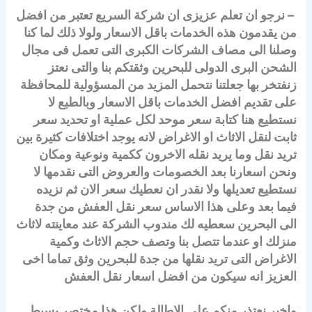
– نرجو ان تعلم عزيزى ان شركة السريع تعتبر من افضل
من يقدمون هذه الخدمات باقل الاسعار ولولا ذلك لما كنا
وصلنا الى مصاف الشركات الكبرى التى تعمل فى مجال
الشحن البرى الدولى للبحرين وثقتكم بنا والتى نعتز
زنفتخر بها جعلتنا نتحمل المزيد من المسؤولية للمحافظة
على تقديم افضل الخدمات باقل الاسعار وبالطبع لا
نستطيع هنا كتابة سعر موحد لكل عملية او تحديد سعر
ثابت لنقل الاثاث او الاغراض لانه يوجد اختلافات كثيرة بين
تريد نقل وما يريد نقله الاخرون ككمية ونوعية ومكان
ونحن اسعارنا بعد الخصومات والعروض التى نقدمها لا
نستطيع تعديلها ولا نقدر ان نعطيك سعر الان ثم نزيده
فيما بعد وعلى هذا الاساس سعر نقل العفش من جدة
الى البحرين سعطيه لك مندوب الشركة عند معاينته لاثاث
منزلك او عندما تتصل بنا وتصف حجم الاثاث وكمية
الاغراض التى تريد نقلها من جدة للبحرين وثق تماما اخى
العزيز انه سيكون من افضل اسعار نقل العفش
واخير نعتذر منكم على الاطالة ولكن هذا مختصر بسيط