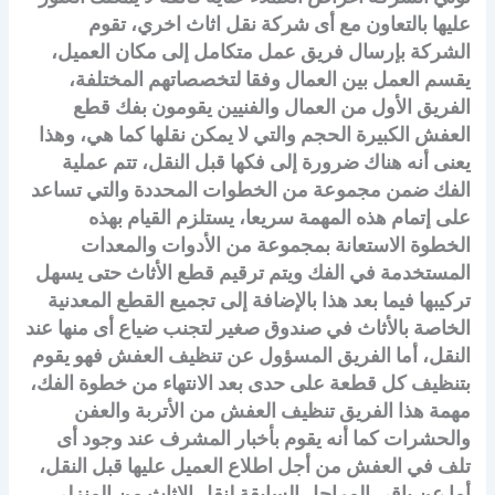
عليها بالتعاون مع أى شركة نقل اثاث اخري، تقوم
الشركة بإرسال فريق عمل متكامل إلى مكان العميل،
يقسم العمل بين العمال وفقا لتخصصاتهم المختلفة،
الفريق الأول من العمال والفنيين يقومون بفك قطع
العفش الكبيرة الحجم والتي لا يمكن نقلها كما هي، وهذا
يعنى أنه هناك ضرورة إلى فكها قبل النقل، تتم عملية
الفك ضمن مجموعة من الخطوات المحددة والتي تساعد
على إتمام هذه المهمة سريعا، يستلزم القيام بهذه
الخطوة الاستعانة بمجموعة من الأدوات والمعدات
المستخدمة في الفك ويتم ترقيم قطع الأثاث حتى يسهل
تركيبها فيما بعد هذا بالإضافة إلى تجميع القطع المعدنية
الخاصة بالأثاث في صندوق صغير لتجنب ضياع أى منها عند
النقل، أما الفريق المسؤول عن تنظيف العفش فهو يقوم
بتنظيف كل قطعة على حدى بعد الانتهاء من خطوة الفك،
مهمة هذا الفريق تنظيف العفش من الأتربة والعفن
والحشرات كما أنه يقوم بأخبار المشرف عند وجود أى
تلف في العفش من أجل اطلاع العميل عليها قبل النقل،
أما عن باقي المراحل السابقة لنقل الاثاث من المنزلى