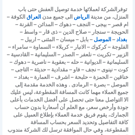
توفرالشركة لعملائها خدمة توصيل العفش حتى باب
المنزل، من مدينة
الرياض
الى جميع مدن
العراق
الكوفة –
ام قصر – بيجى – النجف – دهوك – المدائن – القرنة –
الحويجة – سنجار – صلاح الدين – ذى قار – واسط –
بغداد
–
الموصل
– بابل – ميسان – المثنى – اربيل –
الفلوجة – كركوك – الانبار – كربلاء – السماوة – سامراء –
الزبير – تكريت – نلعفر – الصدر – السليمانية – القادسية –
السليمانية – الديوانية – حله – بعقوبة – ناصرية – دهوك –
كوت – نينوى – نجف – فاو – مقدادية – حديثة – التاجى –
خناقين – الحمزة – حلبحة – اشرف – العمارة – بغداد –
الموصل – بصرة – الرمادى .
وهذه الخدمة مقدمة إلى
جميع العملاء مهما كانت المسافة المقطوعة، ليس عليك
الا التواصل معنا حتى تحصل على أفضل الخدمات بأعلى
جودة وأرخص سعر، مع العلم أن أسعارنا بدون حساب
الجمارك، يقوم فريق خدمة العملاء بإطلاع العميل على
كافة التفاصيل وتحديد السعر بحساب المسافة
المقطوعة، وفي حال الموافقة ترسل لك الشركة مندوب