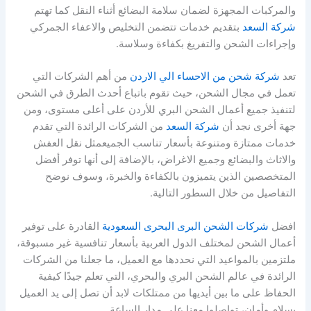
والمركبات المجهزة لضمان سلامة البضائع أثناء النقل كما تهتم
شركة السعد
بتقديم خدمات تتضمن التخليص والاعفاء الجمركي
وإجراءات الشحن والتفريغ بكفاءة وسلاسة.
تعد
شركة شحن من الاحساء الي الاردن
من أهم الشركات التي
تعمل في مجال الشحن، حيث تقوم باتباع أحدث الطرق في الشحن
لتنفيذ جميع أعمال الشحن البري للأردن على أعلى مستوى، ومن
جهة أخرى نجد أن
شركة السعد
من الشركات الرائدة التي تقدم
خدمات ممتازة ومتنوعة بأسعار تناسب الجميعمثل نقل العفش
والاثاث والبضائع وجميع الاغراض، بالإضافة إلى أنها توفر أفضل
المتخصصين الذين يتميزون بالكفاءة والخبرة، وسوف نوضح
التفاصيل من خلال السطور التالية.
افضل
شركات الشحن البرى البحرى السعودية
القادرة على توفير
أعمال الشحن لمختلف الدول العربية بأسعار تنافسية غير مسبوقة،
ملتزمين بالمواعيد التي نحددها مع العميل، ما جعلنا من الشركات
الرائدة في عالم الشحن البري والبحري، التي تعلم جيدًا كيفية
الحفاظ على ما بين أيديها من ممتلكات لابد أن تصل إلى يد العميل
بسلام وأمان، تواصلوا معنا على مدار الساعة.