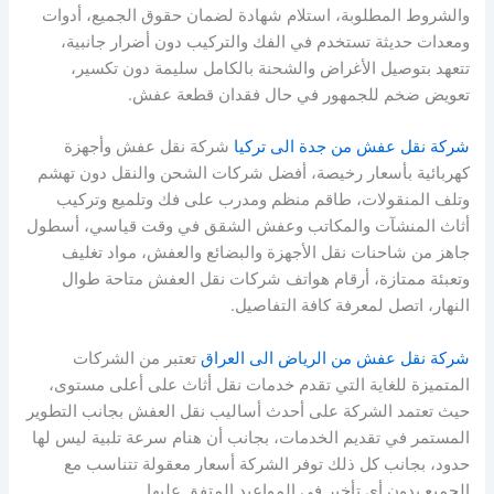
والشروط المطلوبة، استلام شهادة لضمان حقوق الجميع، أدوات
ومعدات حديثة تستخدم في الفك والتركيب دون أضرار جانبية،
تتعهد بتوصيل الأغراض والشحنة بالكامل سليمة دون تكسير،
تعويض ضخم للجمهور في حال فقدان قطعة عفش.
شركة نقل عفش من جدة الى تركيا
شركة نقل عفش وأجهزة
كهربائية بأسعار رخيصة، أفضل شركات الشحن والنقل دون تهشم
وتلف المنقولات، طاقم منظم ومدرب على فك وتلميع وتركيب
أثاث المنشآت والمكاتب وعفش الشقق في وقت قياسي، أسطول
جاهز من شاحنات نقل الأجهزة والبضائع والعفش، مواد تغليف
وتعبئة ممتازة، أرقام هواتف شركات نقل العفش متاحة طوال
النهار، اتصل لمعرفة كافة التفاصيل.
شركة نقل عفش من الرياض الى العراق
تعتبر من الشركات
المتميزة للغاية التي تقدم خدمات نقل أثاث على أعلى مستوى،
حيث تعتمد الشركة على أحدث أساليب نقل العفش بجانب التطوير
المستمر في تقديم الخدمات، بجانب أن هنام سرعة تلبية ليس لها
حدود، بجانب كل ذلك توفر الشركة أسعار معقولة تتناسب مع
الجميع بدون أي تأخير في المواعيد المتفق عليها.