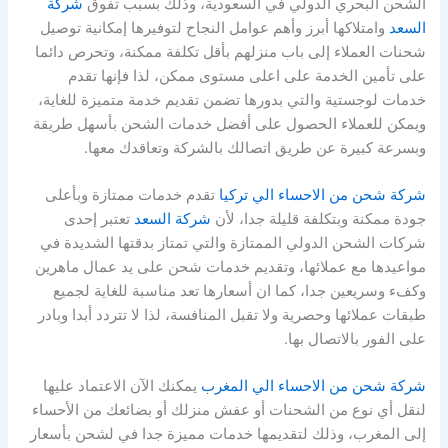
الشحن البحري الدولي في السعودية، وذلك بسبب تفوق
شركة
السعد
وامتلاكها أبرز وأهم عوامل النجاح لتوفيرها إمكانية توصيل
شحنات العملاء إلى باب منزلهم بأقل تكلفة ممكنة، وتحرص دائما
على تأمين الخدمة على اعلى مستوى ممكن، لذا فإنها تقدم
خدمات لوجستية والتي بدورها تضمن تقديم خدمة متميزة للغاية،
ويمكن للعملاء الحصول على أفضل خدمات الشحن بأسهل طريقة
وبسرعة كبيرة عن طريق اتصالك بالشركة وتعاقدك معها.
شركة شحن من الاحساء الي تركيا
تقدم خدمات ممتازة وبأعلى
جودة ممكنة وبتكلفة قليلة جدا، لأن
شركة السعد
تعتبر إحدى
شركات الشحن الدولي الممتازة والتي تمتاز بدقتها الشديدة في
مواعيدها مع عملائها، وتقديم خدمات شحن على يد عمال ماهرين
وكفء وسريعين جدا، كما ان أسعارها تعد مناسبة للغاية لجميع
طبقات عملائها وحصرية ولا تقبل المنافسة، لذا لا تتردد أبدا وبادر
على الفور بالاتصال بها.
شركة شحن من الاحساء الي المغرب
يمكنك الآن الاعتماد عليها
لنقل أي نوع من الشحنات أو عفش منزلك أو بضائعك من الأحساء
إلى المغرب، وذلك لتقديمها خدمات مميزة جدا في لشحن بأسعار