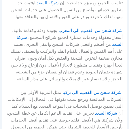
تناسب الجميع ومميزة جدا، حيث إن
شركة السعد
اهتمت جدا
بتطوير خدماتها، وأصبح من السهل الحصول على خدمات الشحن
منها، لذلك لا تتردد وبادر على الفور بالاتصال بها والتعاقد معها.
شركة شحن من القصيم الي المغرب
بجودة ودقة وكفاءة عالية،
أسعار معقولة وخدمات ممتازة لجميع شرائح المجتمع،
شركة
السعد
من أضخم وافضل شركات الشحن والنقل البحري، تعتمد
على أهم الفنيين والعمال للقيام الفك والتركيب والتغليف، تمتلك
مخازن ضخمة لتخزين الشحنة والعفش بكل أمان ودون اضرار،
لدينا أجهزة وتقنيات متطورة لإنجاز الأعمال دون إزعاج ولا تأخير،
شهادة ضمان الجودة وعدم فقدان أو نقصان جزء من الشحنة،
للحجز والاستفسار عبر الإيميلات والرسائل على مدار الساعة.
شركة شحن من القصيم الي تركيا
تمثل المرتبة الأولى بين
الشركات المنافسة ويرجع سبب تفوقها في المجال إلى الإمكانيات
التي تضمن توصيل الشحنات في الموعد المحدد مع العملاء، كما
أن
شركة السعد
تحرص على تقديم الدعم الكامل عن خطة الشحن،
ولأن شركتنا هي الأفضل فلقد حرصنا على تقديم أفضل الخدمات
بأرخص الأسعار للخدمة الشاملة حتى يتمكن الجميع من الحصول