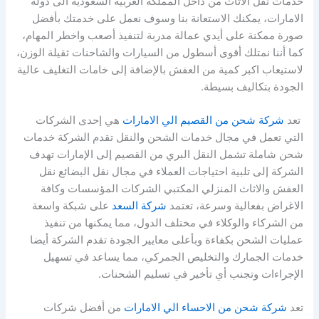
خدمات نقل الأثاث من داخل المملكة العربية السعودية الى دولة
الامارات، يمكنك الاستعانة بنا وسوف نعمل على خدمتك بأفضل
صورة ممكنة على أيدي عمالة مدربة لتنفيذ أصعب واخطر المهام،
كما أننا نمتلك أقوى أسطول من السيارات والشاحنات ثقيلة الوزن،
لاستيعاب اكبر كمية من العفش بالإضافة إلى خامات التغليف عالية
الجودة بتكاليف بسيطة.
تعد
شركة شحن من القصيم الي الامارات
هي إحدى الشركات
التي تعمل في مجال خدمات الشحن والنقل تقدم الشركة خدمات
شحن شاملة تشمل النقل البري من القصيم إلى الإمارات تهدف
الشركة إلى تلبية احتياجات العملاء في مجال نقل البضائع نقل
العفش والاثاث المنزلي المكتبي الشركات المؤسسات وكافة
الاغراض بفعالية وسرعة، تعتمد
شركة السعد
على شبكة واسعة
من الشركاء والوكلاء في مختلف الدول، مما يمكنها من تنفيذ
عمليات الشحن بكفاءة وبأعلى معايير الجودة تقدم الشركة أيضا
خدمات الجمارك والتخليص الجمركي، مما يساعد في تسهيل
الإجراءات وتجنب أي تأخير في تسليم الشحنات.
تعد
شركة شحن من الاحساء الي الامارات
من أفضل شركات