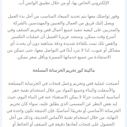
الإلكتروني الخاص بها، أو من خلال تطبيق الواتس أب.
وفور تواصلك معها يتم تحديد الميعاد المناسب من أجل بدء العمل
ويصل إليك فريق من العمال والفنيين والمهندسين بالشركة
والمدربين على كيفية تنفيذ جميع أعمال قص وتخريم السقف وفي
أسرع وقت ممكن، وستجد عزيزنا العميل أن عمليات التكسير
والقص تلك تمت بكفاءة شديدة ودقة متناهية دون أن يحدث أي
مشاكل أو عيوب، لذا لا تترد أبدًا في التواصل معها، حتى تتمكن من
الاستفادة من جميع خدماتها المميزة وبأقل سعر ممكن.
ماكينة كور تخريم الخرسانة المسلحة
أصبحت عملية قص وتخريم وعمل فتحات في الخرسانة المسلحة
والأسفلت والبناء وجميع المواد من خلال استخدام تقنية حفر
أساسية أصبحت جزءًا لا يمكن الاستغناء عنه في البناء اليوم، حيث
إنه بغض النظر عن المسمى الذي يطلق عليه، سواء كان تخريم
الخرسانة الأساسي أو تخريمًا أساسيًا، فإن النتيجة تكون واحدة في
النهاية، من خلال استخدام تقنية الألماس الحديثة، وذلك من أجل
الحصول على فتحات أبعادها دقيقة في السقف أو الحائط أو