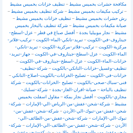
مكافحة حشرات بخميس مشيط
–
تنظيف خزانات بخميس مشيط
–
تركيب مكيفات بخميس مشيط
–
شركة تنظيف بخميس مشيط
–
رش حشرات بخميس مشيط
–
تنظيف خزانات بخميس مشيط
–
صيانة مكيفات بخميس مشيط
–
شركة تنظيف بالبخار بخميس
مشيط
–
نجار موبيليا بجدة
–
أفضل صباغ في قطر
–
عزل-اسطح-
جيتاروف-في-الكويت
–
تبريد-تانكي-الماء-الكويت
–
تركيب-فلاتر-
مركزية-الكويت
–
تركيب-فلاتر-مركزية-الكويت
–
تبريد-تانكي-
الماء-الكويت
–
عزل-اسطح-جيتاروف-في-الكويت
–
جهاز-تبريد-
خزانات-الماء-الكويت
–
عزل-اسطح-جيتاروف-في-الكويت
–
تنظيف-وغسيل-خزانات-التانكي-بالكويت
–
شركة-تنظيف-
خزانات-فى-الكويت
–
تصليح-الخزانات-بالكويت-اصلاح-التانكي
–
فنى-سباك-صحى-بالكويت
–
تصليح -الخزانات-بالكويت
–
شركة
تنظيف بالباحة
–
صيانة-افران-الغاز-بجدة
–
شركة-تسليك-
مجاري-بالكويت
–
أفضل نجار بمكة
–
مقاول اسفلت بخميس
مشيط
–
شركة-شحن-عفش-من-الرياض-الي-الإمارات
–
شركة-
شحن-عفش-من-تبوك-الي-الأردن
–
شركة-شحن-عفش-من-
تبوك-الي-الإمارات
–
شركة-شحن-عفش-من-الطائف-الي-
الأردن
–
شركة-شحن-عفش-من-الطائف-الي-الإمارات
–
شركة-
شحن-عفش-من-السعودية-الي-الاردن
–
شركة-شحن-عفش-