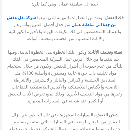
جدة إلى سلطنة عمان، وهي كما يلي:
فك العفش:
وتعد من الخطوات المهمة التي تتبعها
شركة نقل عفش
من جدة الي سلطنة عمان
من خلال أفضل الفنيين وأمهرهم
والعمالة المتخصصين في فك مكيفات الهواء والأجهزة الكهربائية
والأثاث المصنوع من الخشب بمختلف أنواعه.
تعبئة وتغليف الأثاث:
وتكون تلك الخطوة هي الخطوة الثانية، وفيها
يتم تنفيذها من خلال فريق عمل الشركة المتخصص في الفك،
للتأكد من عدم حدوث أي أضرار للعفش، ويكون من خلال استخدام
مواد تغليف ذات جودة عالية ومستوردة وأصلية 100%، مثل
الصناديق الخشبية والكراتين والبابلز والاسترتش والأشرطة
اللاصقة والأكياس البلاستيكية والأكياس البلاستيكية الفقاعات
وغيرها من مواد التغليف الأخرى، وذلك لمنع تعرض الأثاث للخدش
أو الكسر عند شحنه في السيارات المجهزة.
شحن العفش بالسيارات المجهزة:
وفي تلك الخطوة يتم إنزال
العفش من المنزل لوضعه في السيارات التي ستقوم بنقله من
جدة إلى سلطنة عمان، ويقوم عمال الشركة بتحميل جميع قطع