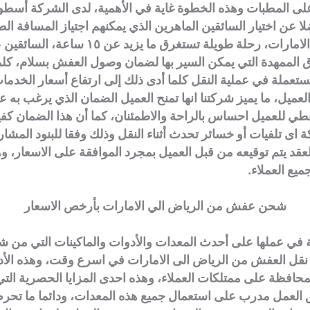
على المطبات وهذه الخطوة غاية في الأهمية، لدى الشركة أسط
ا عن اختيار السائقين الماهرين الذي يمكنهم اجتياز المسافة ال
الرياض حتى الامارات، رحلة طويلة تستغرق ما يزيد عن 
الممهدة التي يمكن السير بها لضمان وصول العفش بسلام، كلم
ستعملة في عملية النقل كلما أدى ذلك إلى ارتفاع أسعار الخدمات
لعميل، ما يميز شركتنا انها تمنح العميل الضمان الذي يرغب به ع
عطي للعميل احساس بالراحة والاطمئنان، كما أن هذا الضمان كفي
اى تلفيات أو خسائر تحدث أثناء النقل وذلك وفقا للبنود المشار 
العقد يتم توقيعه من قبل العميل بمجرد الموافقة على الاسعار، 
يع العملاء.
شحن عفش من الرياض الي الامارات بأرخص الاسعار
 في عملها على أحدث المعدات والأدوات والماكينات التي من شأن
قل العفش من الرياض الى الامارات في اسرع وقت، وهذه الأدو
حافظة على ممتلكات العملاء، وهذه احدى المزايا الحصرية التي 
 العمل مدرب على استعمال جميع هذه المعدات، ودائما ما تح