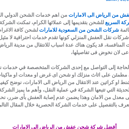
ش من الرياض الى الامارات
من اهم خدمات الشحن الدولي الب
كة السريع
للشحن بتقديمها إلى عملائها الكرام، تمكنت الشرك
ائمة
شركات الشحن من السعودية للامارات
لشحن كافة الاغراض
 شركات نقل العفش المنزلي كونها تقدم خدمات احترافية لا مثي
 المنافسة، قد يكون هناك عدة اسباب للانتقال من مدينة الرياض
داعى لان نخوض فى تفاصيلها،
الحاجة إلى التواصل مع إحدى الشركات المتخصصة في خدمات نق
مطمئن على اثاث منزلك او شحن اى غرض او معدات او ماكينات
شنط او كراتين عند الانتقال من الرياض الى الامارات، نوضح كيفية
ديثة التي تتبعها الشركة في عملية النقل، وأهم ما يميز الشركة 
لى معدل من الامان وهذا يضمن عدم إصابة العفش بأى ضرر، ن
تعرف بالتفصيل على خدمات الشركة الحصرية خلال المقال التالي
أفضل شركة شحن عفش من الرياض الي الامارات