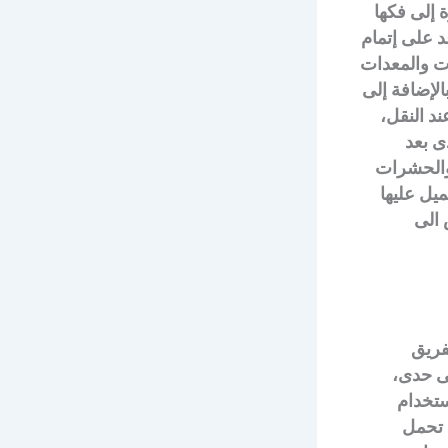
 إلى فكها
 على إتمام
ات والمعدات
الإضافة إلى
د النقل،
ى بعد
 والحشرات
يل عليها
 الى
لفريق
لى حدى،
ستخدام
 تحمل