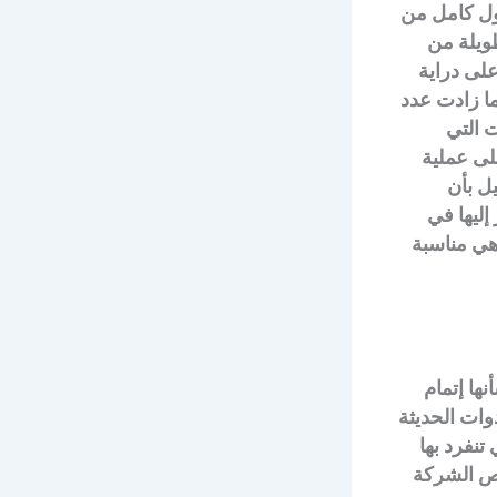
ول كامل من
طويلة من
١٥ ساعة، السائقين على دراية
ا زادت عدد
 التي
لى عملية
ل بأن
إليها في
وهي مناسبة
ها إتمام
ات الحديثة
تنفرد بها
رص الشركة