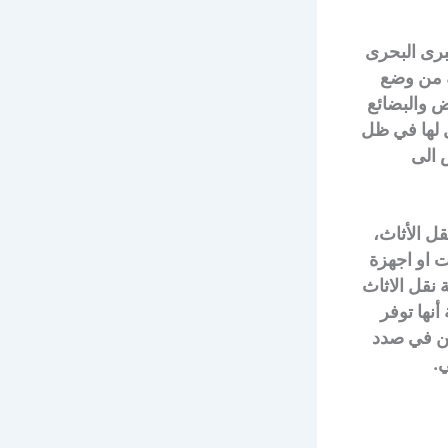
رى البحرى
ة من وضع
 والبضائع
ل لها في ظل
 الى
ل الأثاث،
 او اجهزة
 نقل الاثاث
أنها توفر
حن في صدد
.