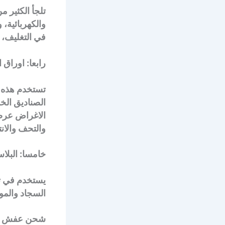
تلجأ الكثير م
والكهربائية، 
في التغليف، ه
رابعا: اوراق ا
تستخدم هذه 
الصناديق الخش
الاغراض عرض
والتحف والانت
خامسا: البلا
يستخدم في تغ
السجاد والم
شحن عفش وكا