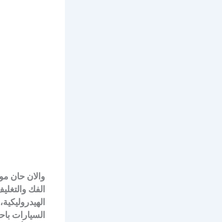
والان حان مو
الفك والتغليف
الهيدروليكية
السيارات باح