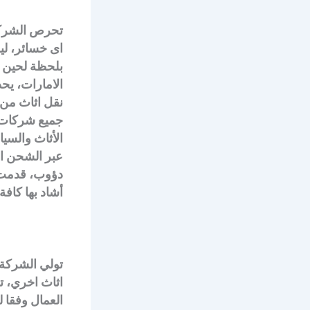
تحرص الشركة 
اى خسائر، لي
بلحظة لحين ا
الامارات، يح
نقل اثاث من 
جميع شركات ن
الأثاث والسي
عبر الشحن ال
دؤوب، قدمت ا
أشاد بها كافة
تولي الشركة ا
اثاث اخري، ت
العمال وفقا 