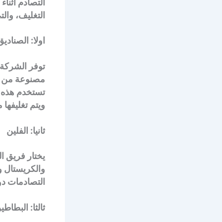
التصادم أثنا
التغليف، والت
اولا: الصنادي
توفر الشركة 
مصنوعة من اج
تستخدم هذه 
ويتم تغليفها
ثانيا: الفلين
يختار فريق ال
والكريستال و
التصادمات د
ثالثا: البطاطي