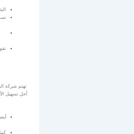
الش
تسا
تقو
تهتم شركة الس
أجل تسهيل الأ
أيض
كما