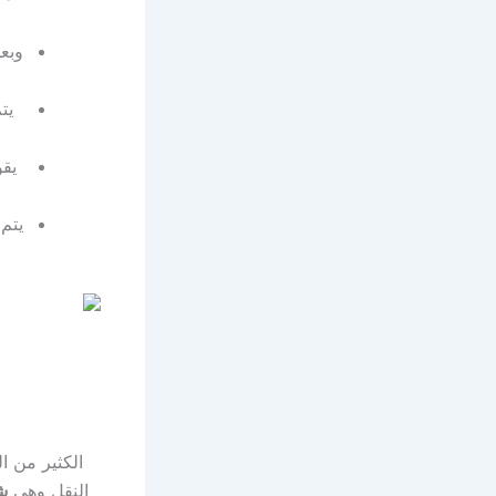
وبع
يت
يقو
يتم
الكثير من ا
النقل وهي
ش