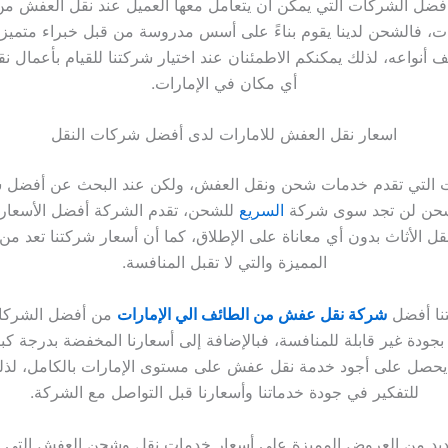
فضل الشركات التي يمكن أن يتعامل معها العميل عند نقل العفش من
رات، فالشحن لدينا يقوم بناءً على أسس مدروسة من قبل خبراء متميز
أنواعه، لذلك يمكنكم الاطمئنان عند اختيار شركتنا للقيام بأعمال نق
أي مكان في الإمارات.
اسعار نقل العفش للامارات لدى أفضل شركات النقل
ت التي تقدم خدمات شحن ونقل العفش، ولكن عند البحث عن أفضل
شحن لن تجد سوى شركة
السريع
للشحن، تقدم الشركة أفضل الأسعار 
ل الأثاث بدون أي معاناة على الإطلاق، كما أن أسعار شركتنا تعد من 
المميزة والتي لا تقبل المنافسة.
نا أفضل
شركة نقل عفش من الطائف الي الإمارات
من أفضل الشركات
جودة غير قابلة للمنافسة، فبالإضافة إلى أسعارنا المخفضة بدرجة كب
 يحصل على أجود خدمة نقل عفش على مستوى الإمارات بالكامل، لذلك
للتفكير في جودة خدماتنا وأسعارنا قبل التواصل مع الشركة.
لعديد من العروض المميزة على أسعار خدمات نقل وشحن العفش التي يط