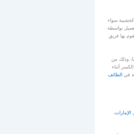
لخشبية سواء
لعميل بواسطة
وم بها فريق
ا، وذلك من
لكسر أثناء
كة في
الطائف
ى
الإمارات
،