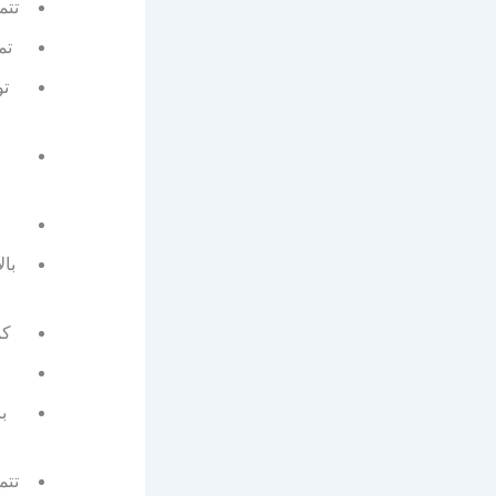
تتم
تم
تو
با
كم
ب
تتم