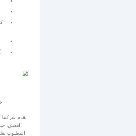
كم
أ
خ
تقدم شركتنا 
العفش، حي
المطلوب نقله