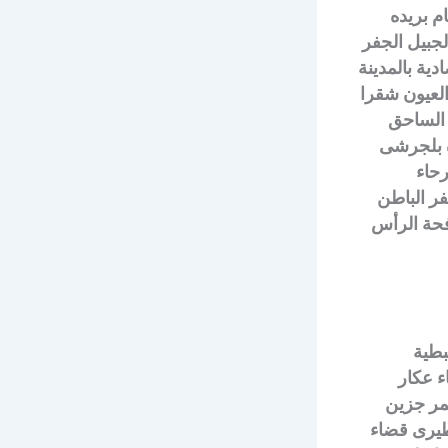
م بريده
لجبيل الجفر
دية بالمدينة
العيون شقرا
م الساحق
ة بلجرشى
رحاء
ر الباطن
فحة الرأس
بطية
ء عكار
مر جزين
لطيرى قضاء