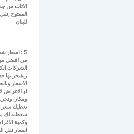
الاثاث من جد
المفتوح ,نقل
للبنان
5 : اسعار ش
من افضل من ي
الشركات الكب
زنفتخر بها ج
الاسعار وبالط
او الاغراض لا
ومكان ونحن ا
نعطيك سعر ال
سعطيه لك مند
وكمية الاغرا
اسعار نقل ا