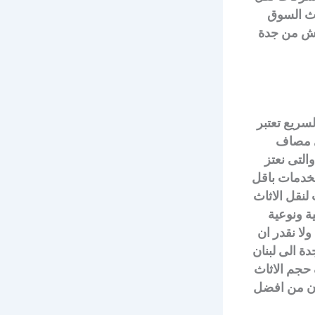
اث السوق
فش من جدة
سريع تعتبر
لى مصاف
التى نعتز
لخدمات باقل
لنقل الاثاث
ية ونوعية
لا نقدر ان
ة الى لبنان
حجم الاثاث
كون من افضل