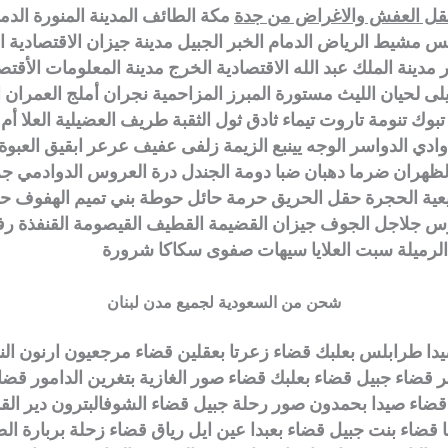
نقل العفش والاغراض من جدة
مكة الطائف المدينة المنورة الدما
يس مشيط الرياض الدمام الخبر الجبيل مدينة جيزان الاقتصادية ا
مدينة الملك عبد الله الاقتصادية الخرج مدينة المعلومات الأقتصا
يلى لحيان الليث مستورة المبرز المزاحمية نجران أملج العمران 
بوك تنومة تاروت تيماء ثادق ثول الثقبة طريف العضيلية العلا أ
 وادي الدواسر الوجه يينبع الزيمة زلفى عفيف عرعر ابقيق العبو
الظهران ضرما دهبان ضبا دومة الجندل درة العروس الدوادمي ج
يعية الحجرة حقل الحريق حرمة حائل حوطة بني تميم الهفوف حف
وس جلاجل الجوف جيزان القضيمة القطيف القيصومة القنفذة ر
الرميلة سبت العلايا سيهات صفوى سكاكا شرورة
شحن من السعودية لجميع مدن لبنان
دا طرابلس بعلبك قضاء زعرتا بعقلين قضاء مرجعيون ارنون الن
 قضاء جبيل قضاء بعلبك قضاء صور الغازية بتغرين الدامور قضا
قضاء صيدا بحمدون صور رحلة جبيل قضاء الشوفالبترون دير الق
نا قضاء بنت جبيل قضاء بعبدا عين ايل رياق قضاء زحلة بربارة ا