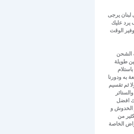
 لبنان يرجى
ف يرد عليك
وفير الوقت
ة الشحن
ين طويلة
باستلام
ة به ودورنا
لا ثم تقسيم
الستائر
لك افضل
 الخدوش و
ثير من
راض الخاصة