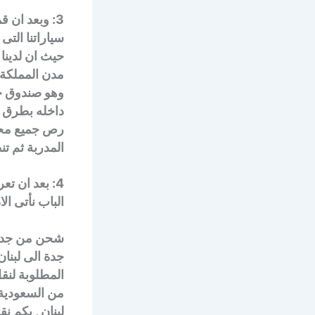
3: وبعد ان 
سياراتنا الت
حيث ان لدينا
مدن المملكة ا
وهو صندوق ح
داخله بطرق ا
رص جميع محتو
المدربة ثم ت
4: بعد ان ت
الباب نأتى ال
شحن من جدة ا
جدة الى لبنان
المطلوبة لنق
من السعودية 
لبنان , بكم 