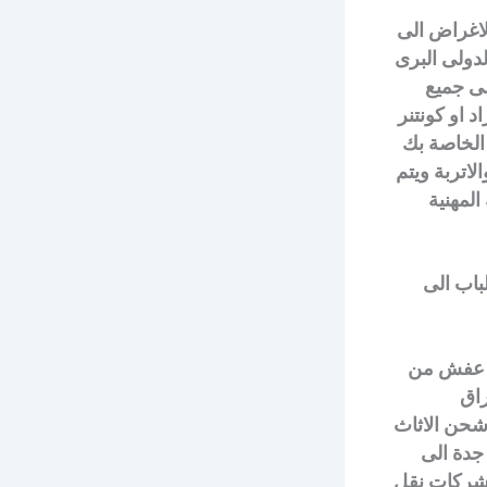
الاغراض الى
دولى البرى
لى جميع
د او كونتنر
الخاصة بك
اتربة ويتم
المهنية
باب الى
حن عفش من
راق
 شحن الاثاث
جدة الى
, شركات نقل