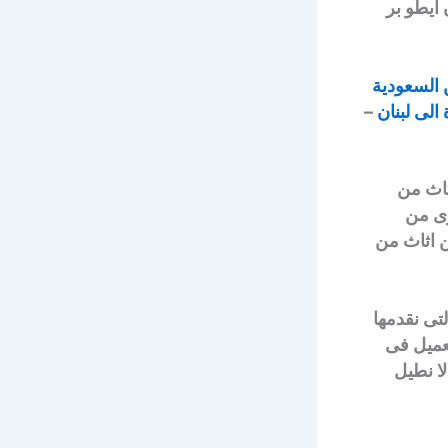
 ايطو بر
 السعودية
لى لبنان
–
ثاث من
رى من
 اثاث من
تى نقدمها
لعميل فى
لا نطيل