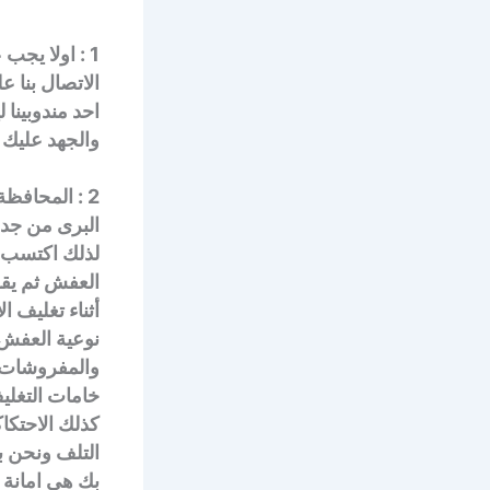
1 : اولا يج
الاتصال بنا ع
احد مندوبينا 
والجهد عليك
2 : المحاف
البرى من جدة
لذلك اكتسب ا
العفش ثم يقو
أثناء تغليف ا
نوعية العفش 
والمفروشات و
خامات التغلي
كذلك الاحتكا
التلف ونحن ب
بك هى امانة 