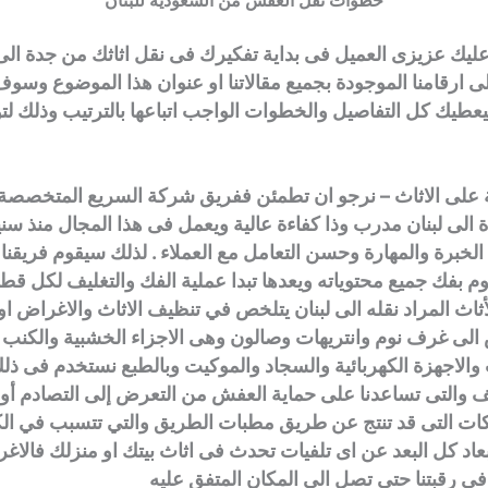
خطوات نقل العفش من السعودية للبنان
ب عليك عزيزى العميل فى بداية تفكيرك فى نقل اثاثك من جدة الى
لى ارقامنا الموجودة بجميع مقالاتنا او عنوان هذا الموضوع وسو
ليعطيك كل التفاصيل والخطوات الواجب اتباعها بالترتيب وذلك لت
ظة على الاثاث – نرجو ان تطمئن ففريق شركة السريع المتخصص
 الى لبنان مدرب وذا كفاءة عالية ويعمل فى هذا المجال منذ سن
لخبرة والمهارة وحسن التعامل مع العملاء . لذلك سيقوم فريقنا 
م بفك جميع محتوياته ويعدها تبدا عملية الفك والتغليف لكل قطع
لأثاث المراد نقله الى لبنان يتلخص في تنظيف الاثاث والاغراض او
الى غرف نوم وانتريهات وصالون وهى الاجزاء الخشبية والكنب و
الاجهزة الكهربائية والسجاد والموكيت وبالطبع نستخدم فى ذ
ف والتى تساعدنا على حماية العفش من التعرض إلى التصادم أو
كات التى قد تنتج عن طريق مطبات الطريق والتي تتسبب في الك
عاد كل البعد عن اى تلفيات تحدث فى اثاث بيتك او منزلك فالاغ
فى رقبتنا حتى تصل الى المكان المتفق عليه