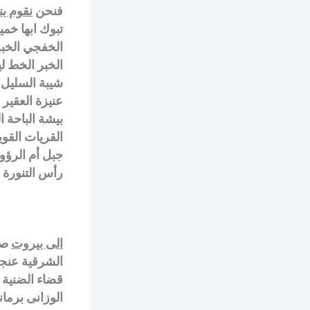
فنحن
نقوم ب
تبوك ابها خم
الخفجي الخبر 
الخبر الخط ل
شيبة السليل ت
عنيزة العقير
بيشة الباحة 
القريات القو
جبل أم الرؤ
رأس التنورة 
الى بيروت
صي
الشرقية عنجر
قضاء الضنية 
الوزانى برما