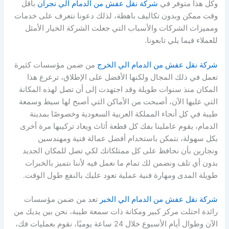
وكل هذا متوفر في
شركة نقل عفش من الدمام الي نجران
بأقل
وقت ممكن وبدون تكاليف باهظة، لذلك دعونا نتعرف على خدمات
ومميزات الشركات والأسباب التي جعلت الشركة الخيار الأمثل
للعملاء فيما يلي تابعونا.
شركة نقل عفش من الدمام الي الخرج
من ضمن مؤسسات كثيرة
تعمل في ذلك المجال ولكنها الأفضل على الإطلاق، ترعرع هذا
المكان منذ سنوات طويلة وقد اجتهدت إلى أن تصل لهذه المكانة
التي عليها الآن، أصبحت من الأماكن التي أصبح لها سيط وسمعة
طيبة في كل أنحاء المملكة العربية السعودية وخصوصًا بمدينة
الدمام، يقوم عاملينا بفك كل قطعة أثاث ويعاد تركيبها مرة أخرى
بكل سهولة، نتمكن باستخدام أفضل عمالة فنية ومهندسين
ونجارين بأن نحافظ على كل ممتلكاتك لكي تصل للمكان الجديد
بدون أي تلف ونضمن لك تمام ما نعمل فيه لأننا نتميز بالخبرات
طويلة المدى ومهارة فنية عملية تعود عليك بالنفع طول الوقت.
شركة نقل عفش من الدمام الي الخبر
تعد من ضمن مؤسسات
رائدة احتلت مركز كبير ومكانة ذات سمعة طيبة، نحن بين يديك من
الآن وطوال أيام الأسبوع خلال 24 ساعة يوميًا، نقوم بعمليات فك،