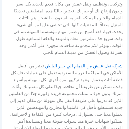
وتركيب، وتنظيف ونقل عفش من مكان قديم للجديد بكل يسر
وبدون إزعاج لك أو جيرانك، نختص حاليًا هذه المنطقتين تحديدًا
الدمام والخبر بالمملكة العربية السعودية، الشحن يتم للأثاث
المنزل مضافًا للمقتنيات كلها التي تخشى عليها من أي شيء
يحدث فيها، فقد أصبح من ضمن مهام مؤسستنا السهلة تتم في
وقت سريع جدًا، ملتزمين معك بالموعد والدقة المتناهية طول
الوقت، ونوفر لكم مجموعة شاحنات مجهزة على أكمل وجه
لسرعة وصول العفش من مدينة الدمام للخبر.
شركة نقل عفش من الدمام الي حفر الباطن
تعتبر من أفضل
الأماكن في المملكة العربية السعودية تعمل على عمليات فك كل
قطعة أثاث وعفش ونعيد تركيبها مرة أخرى بكل سهولة وبأسرع
وقت، تتمكن عن طريقنا أن تحافظ جيدًا على كل مقتنياتك وأثاث
منزلك بدون خوف، نمتلك مجموعة فريدة وكبيرة جدًا من العاملين
الذين قد تدربوا على طريقة النقل بكل سهولة من مكان قديم إلى
جديد فنستطيع تأهيل كل عاملينا والنجارين والمهندسين الذين
يعملوا معنا حتى يصلوا إلى درجات كبيرة من الكفاءة والاحترافية،
يمتلكوا شهادات خبرة منذ سنوات طويلة معنا وبمساندة أكبر
المدربين الأجانب في العالم، تتمكن منذ هذه اللحظة الآن أن تنال