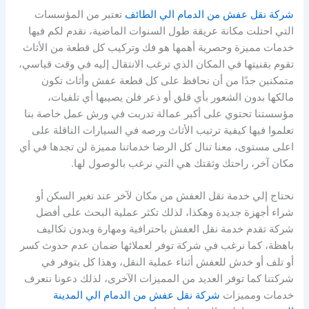
شركة نقل عفش من الدمام الي الطائف
تعتبر من المؤسسات
التي احتلت مكانة عريقة طول السنوات الماضية، نقدم لكم فيها
خدمات مميزة وحصرية أهمها هو فك وتركيب كل قطعة من الأثاث
تقوم بقنيتها في المكان الذي ترغب الانتقال إليه في وقت قياسي،
متمكنين جدًا من أن نحافظ على كل قطعة عفش وأثاث تكون
مالكها بدون الشعور بأي قلق أو ذعر فلن يصيبها أي تلفيات،
مؤسستنا تحتوي على أكبر عمالة تدربت في ورش عمل خاصة بنا
تعلموا فيها كيفية ترتيب الأثاث ورصه في السيارات الناقلة على
اعلى مستوى، معنا تنال كل الرضا خدماتنا مميزة لن تجدها في أي
مكان آخر، راحتك وثقتك هي التي نرغب بالوصول لها.
نحتاج إلي خدمة نقل العفش من مكان لآخر عند تغير السكن أو
شراء أجهزة جديدة وهكذا، لذلك تكثر عملية البحث على أفضل
شركة تقدم خدمة نقل العفش باحترافية ومهارة وبدون تكاليف
باهظة، كما نرغب في شركة توفر لعملائها ضمان عدم حدوث كسر
أو تلف أو خدش للعفش أثناء عملية النقل، وهذا كل يتوفر في
شركتنا كما توفر العديد من المميزات الآخرى، لذلك دعونا نتعرف
خدمات ومميزات
شركة نقل عفش من الدمام الي المدينة