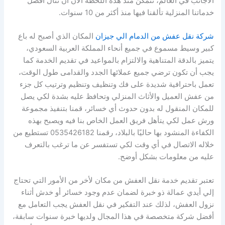
الأجانب في العالم، تتمكن منذ هذه اللحظة الآن أن تنال أفضل
خدماتنا المنزلية تألقنا فيها منذ أكثر من 10 سنوات.
شركة نقل عفش من الدمام الي جيزان
المكان الذي أصبح له باع
كبير وسيط مسموع في جميع أنحاء المملكة العربية السعودي،
يتميز بالدقة المتناهية والالتزام بالمواعيد في تقديم الخدمة كما
يجب أن تكون ترضي جميع عملائها الجدد والقدامى طول الوقت،
تعمل باحترافية شديدة على فك وتنظيف وتنظيم وترتيب كل جزء
من عفش العميل والأثاث المنزلي وتحافظ عليه بشدة لكي يصل
للمكان المنقول له بدون حدوث أي خسائر، قمنا بتنفيذ مجموعة
ورش عمل لكي يتأهل فريق العمل الخاص بنا فيه ويصبح بهذه
الكفاءة المنشود بها حاليًا بالبلاد، رقمنا 0535426182 تستطيع من
خلاله الاتصال في أي وقت لكي تستفسر عن ما ترغب بالتعرف
عليه من معلومات بشكل أوضح.
تعتبر تقديم خدمة نقل العفش من مكان لأخر من الأمور التي تحتاج
إلي أيدي عمالة ذو خبرة لضمان عدم وجود خسائر أو خدش أثناء
نزول العفش، لذلك عند التفكير في نقل العفش يجب التعامل مع
أفضل شركة متخصصة في هذا المجال ولديها خبرة سنوات سابقة،