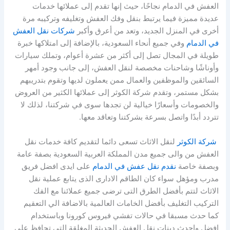
العفش في الدمام نجاحًا، حيث إنها تقدم إلى عملائها خدمات
عديدة مميزة فيما يرتبط بنقل وفك العفش وتغليفه وتركيبه مرة
أخرى في المنزل الجديد، وتعد من أعرق وأكبر
شركات نقل العفش
في الدمام
وفي جميع أنحاء السعودية، بالإضافة إلى امتلاكها خبرة
طويلة في المجال تصل إلى أكثر من عشرة أعوام، وتملك سيارات
وأوناشًا وشاحنات مخصصة لنقل العفش، إلى جانب وجود أمهر
السائقين والموظفين والعمال ممن يعملون لديها وتقوم بتدريبهم
بشكل مستمر، وتقدم شركة الكوثر إلى عملائها الكثير من العروض
والخصومات وأسعارًا خيالية لن تجدها سوى في شركتنا، لذلك لا
تتردد أبدًا واتصل بسرعة بشركتنا وتعاقد معها.
شركة الكوثر
لنقل الاثاث تسعى دائما لتقديم كافة خدمات نقل
العفش من والى جميع مدن المملكة العربية السعودية بصفة عامة
وبصفة خاصة
نقدم نقل عفش في الدمام
على ايدى افضل فريق
مدرب ومؤهل سواء كان الطاقم الادارى الذى يتابع عملية نقل
الاثاث لتتم بأفضل الطرق التى ترضى جميع عملائنا مع الفك
التركيب التغليف بأفضل الخامات العالمية بالاضافة الي التعقيم
كما حدث مسبقا في حالات تفشي فيروس كورونا وباستخدام
افضل واحدث دينات نقل العفش الحديثة المغلقة التي تحافظ علي