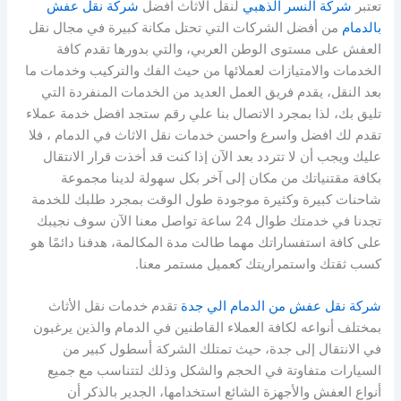
تعتبر
شركة النسر الذهبي
لنقل الاثاث أفضل
شركة نقل عفش
بالدمام
من أفضل الشركات التي تحتل مكانة كبيرة في مجال نقل
العفش على مستوى الوطن العربي، والتي بدورها تقدم كافة
الخدمات والامتيازات لعملائها من حيث الفك والتركيب وخدمات ما
بعد النقل، يقدم فريق العمل العديد من الخدمات المنفردة التي
تليق بك، لذا بمجرد الاتصال بنا علي رقم ستجد افضل خدمة عملاء
تقدم لك افضل واسرع واحسن خدمات نقل الاثاث في الدمام ، فلا
عليك ويجب أن لا تتردد بعد الآن إذا كنت قد أخذت قرار الانتقال
بكافة مقتنياتك من مكان إلى آخر بكل سهولة لدينا مجموعة
شاحنات كبيرة وكثيرة موجودة طول الوقت بمجرد طلبك للخدمة
تجدنا في خدمتك طوال 24 ساعة تواصل معنا الآن سوف نجيبك
على كافة استفساراتك مهما طالت مدة المكالمة، هدفنا دائمًا هو
كسب ثقتك واستمراريتك كعميل مستمر معنا.
شركة نقل عفش من الدمام الي جدة
تقدم خدمات نقل الأثاث
بمختلف أنواعه لكافة العملاء القاطنين في الدمام والذين يرغبون
في الانتقال إلى جدة، حيث تمتلك الشركة أسطول كبير من
السيارات متفاوتة في الحجم والشكل وذلك لتتناسب مع جميع
أنواع العفش والأجهزة الشائع استخدامها، الجدير بالذكر أن