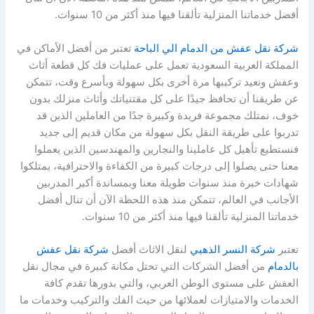
أفضل خدماتنا المنزلية تألقنا فيها منذ أكثر من 10 سنوات.
شركة نقل عفش من الدمام الي الباحة
تعتبر من أفضل الأماكن في
المملكة العربية السعودية تعمل على عمليات فك كل قطعة أثاث
وعفش ونعيد تركيبها مرة أخرى بكل سهولة وبأسرع وقت، تتمكن
عن طريقنا أن تحافظ جيدًا على كل مقتنياتك وأثاث منزلك بدون
خوف، نمتلك مجموعة فريدة وكبيرة جدًا من العاملين الذين قد
تدربوا على طريقة النقل بكل سهولة من مكان قديم إلى جديد
فنستطيع تأهيل كل عاملينا والنجارين والمهندسين الذين يعملوا
معنا حتى يصلوا إلى درجات كبيرة من الكفاءة والاحترافية، يمتلكوا
شهادات خبرة منذ سنوات طويلة معنا وبمساندة أكبر المدربين
الأجانب في العالم، تتمكن منذ هذه اللحظة الآن أن تنال أفضل
خدماتنا المنزلية تألقنا فيها منذ أكثر من 10 سنوات.
تعتبر
شركة النسر الذهبي
لنقل الاثاث أفضل
شركة نقل عفش
بالدمام
من أفضل الشركات التي تحتل مكانة كبيرة في مجال نقل
العفش على مستوى الوطن العربي، والتي بدورها تقدم كافة
الخدمات والامتيازات لعملائها من حيث الفك والتركيب وخدمات ما