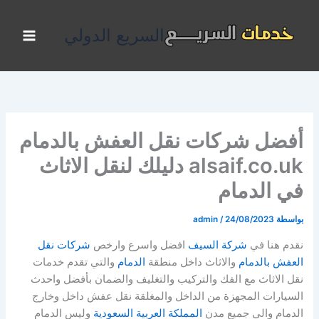
خطي
لى
السريع الدولي
لمحتوى
أفضل شركات نقل العفش بالدمام
alsaif.co.uk دليلك لنقل الاثاث
في الدمام
بواسطة
24/08/2023
/
admin
نقدم هنا في
شركة السيف
افضل واسرع وارخص
شركات نقل
العفش بالدمام
والاثاث داخل منطقة
الدمام
والتي تقدم خدمات
نقل الاثاث مع الفك والتركيب والتغليف والضمان بأفضل واحدث
السيارات المجهزة من الداخل والمغلقة نقل عفش داخل وخارج
الدمام والي جميع مدن
المملكة العربية السعودية
وليس الدمام