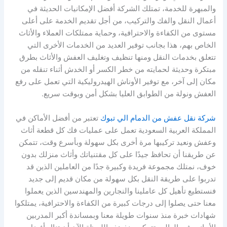
والمبهرة للخدمة، تمتلك الشركة أفضل الإمكانيات الحديثة في
أعمال النقل والفك والتركيب، من أجل تقديم الخدمة على أعلى
مستوى من الكفاءة والاحترافية، وحماية ممتلكات العملاء والأثاث
الخاص بهم، هذا بجانب توفير العديد من الخدمات الأخرى التي
تتعلق بخدمات النقل ومنها تنظيف وتغليف العفش والأثاث بطرق
مبتكرة وحديثة لحمايته من خطر الكسر أو الخدش أثناء تنقله من
مكان إلى آخر، مع توفير الأوناش الهيدروليكية التي تعمل على رفع
العفش ونولة من الطوابق العليا بشكل أمن وبوقت سريع.
شركة نقل عفش من الدمام الي تبوك
تعتبر من أفضل الأماكن في
المملكة العربية السعودية تعمل على عمليات فك كل قطعة أثاث
وعفش ونعيد تركيبها مرة أخرى بكل سهولة وبأسرع وقت، تتمكن
عن طريقنا أن تحافظ جيدًا على كل مقتنياتك وأثاث منزلك بدون
خوف، نمتلك مجموعة فريدة وكبيرة جدًا من العاملين الذين قد
تدربوا على طريقة النقل بكل سهولة من مكان قديم إلى جديد
فنستطيع تأهيل كل عاملينا والنجارين والمهندسين الذين يعملوا
معنا حتى يصلوا إلى درجات كبيرة من الكفاءة والاحترافية، يمتلكوا
شهادات خبرة منذ سنوات طويلة معنا وبمساندة أكبر المدربين