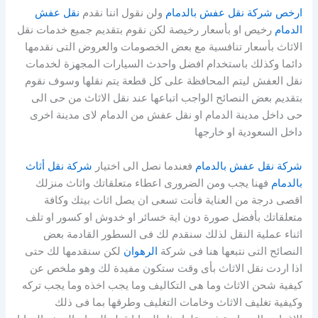
ارخص شركة نقل عفش بالدمام
ولن نقول اننا نقدم
نقل عفش
الدمام
رخيص او بأسعار رخيصة لكن نقوم بتقديم جميع خدمات نقل
الاثاث بأسعار تنافسية مع بعض الخصومات والعروض التى نقدمها
دائما وكذلك باستخدام افضل واحدث السيارات المجهزة لخدمات
نقل العفش ليتم المحافظة على كل قطعة يتم نقلها وسوف نقوم
بتقديم بعض النصائح الواجب اتباعها عند نقل الاثاث من حى الى
حى داخل مدينة الدمام او نقل عفش من الدمام لاى مدينة اخرى
داخل السعودية او خارجها
شركة نقل عفش بالدمام
فعندما نصل الى اختيار
شركة نقل أثاث
بالدمام
فهنا يجب ومن الضرورى اعطاء متعلقاتك واثاث منزلك
اقصى درجة من العناية فأنت تسعى ان يصل اثاث بيتك وكافة
متعلقاتك بأفضل صورة دون اية خسائر او خدوش او كسور او تلف
اثناء عملية النقل لذلك سنقدم لك فى السطور القادمة بعض
النصائح التى نتبعها هنا فى شركة
الرهوان
لكن سنقدمها لك حتى
اذا اردت نقل الاثاث بأى وقت ستكون مفيدة لك وهو ملخص عن
كيفية شحن الاثاث وما هى التكاليف وما يجب اخذه وما يجب تركه
وكيفية تغليف الاثاث وخامات التغليف وطرقها بما فى ذلك