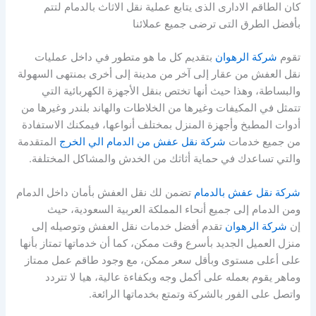
كان الطاقم الادارى الذى يتابع عملية نقل الاثاث بالدمام لتتم
بأفضل الطرق التى ترضى جميع عملائنا
تقوم
شركة الرهوان
بتقديم كل ما هو متطور في داخل عمليات
نقل العفش من عقار إلى آخر من مدينة إلى أخرى بمنتهى السهولة
والبساطة، وهذا حيث أنها تختص بنقل الأجهزة الكهربائية التي
تتمثل في المكيفات وغيرها من الخلاطات والهاند بلندر وغيرها من
أدوات المطبخ وأجهزة المنزل بمختلف أنواعها، فيمكنك الاستفادة
من جميع خدمات
شركة نقل عفش من الدمام الي الخرج
المتقدمة
والتي تساعدك في حماية أثاثك من الخدش والمشاكل المختلفة.
شركة نقل عفش بالدمام
تضمن لك نقل العفش بأمان داخل الدمام
ومن الدمام إلى جميع أنحاء المملكة العربية السعودية، حيث
إن
شركة الرهوان
تقدم أفضل خدمات نقل العفش وتوصيله إلى
منزل العميل الجديد بأسرع وقت ممكن، كما أن خدماتها تمتاز بأنها
على أعلى مستوى وبأقل سعر ممكن، مع وجود طاقم عمل ممتاز
وماهر يقوم بعمله على أكمل وجه وبكفاءة عالية، هيا لا تتردد
واتصل على الفور بالشركة وتمتع بخدماتها الرائعة.