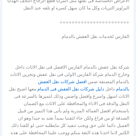
الاغراض الحساسة فى نقلها مثل المرايا قطع الزجاج التحف الهدايا
البراويز الثريات وكل ما كان سهل كسره او تلفه عند النقل
=======================
الفارس لخدمات نقل العفش بالدمام
شركة نقل عفش بالدمام الفارس الافضل فى نقل الاثاث داخل
وخارج الدمام شركة الفارس الاولى فى نقل عفش وتخزين الاثاث
بالدمام المصنفة ضمن
افضل شركات نقل العفش
بالدمام
داخل
دليل شركات نقل العفش فى الدمام
معها اصبح نقل
الاثاث اسهل واسرع وافضل واضمن وذلك لتميزها بالسرعة فى
النقل والدقة فى الاداء والمحافظة على الاثاث مع الضمان
باستخدام افضل العمالة المدربة ولم يأتى هذا التميز من قبيل
الصدفة او من فراغ ولكن جاء لثقتنا بمبدأ نعتد به جيدا وهو ان
العميل دائما على حق ويجب تنفيذ كل مايطلبه حتى لو كلفنا ذلك
الكثير لاننا اخذنا هذه الثقة منكم ووجب علينا المحافظة على هذه