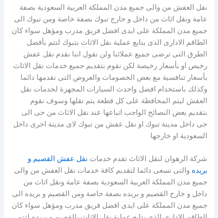
نقل العفش من والى جميع مدن المملكة العربية السعودية بصفة
عامة ونقل اثاث من داخل و خارج تبوك بصفة خاصة ومن تبوك الى
جميع مدن المملكة على ايدى افضل فريق مدرب ومؤهل سواء كان
الطاقم الادارى الذى يتابع عملية نقل الاثاث بتبوك لتتم بأفضل
الطرق التى ترضى جميع عملائنا ولن نقول اننا نقدم نقل عفش
رخيص او بأسعار رخيصة لكن نقوم بتقديم جميع خدمات نقل الاثاث
بأسعار تنافسية مع بعض الخصومات والعروض التى نقدمها دائما
وكذلك باستخدام افضل واحدث السيارات المجهزة لخدمات نقل
العفش ليتم المحافظة على كل قطعة يتم نقلها وسوف نقوم
بتقديم بعض النصائح الواجب اتباعها عند نقل الاثاث من حى الى
حى داخل مدينة تبوك او نقل عفش من تبوك لاى مدينة اخرى داخل
السعودية او خارجها
شركة الرهوان لنقل الاثاث تقدم خدمات
نقل عفش القصيم و
بريده
والتى تسعى دائما لتقديم كافة خدمات نقل العفش من والى
جميع مدن المملكة العربية السعودية بصفة عامة ونقل اثاث من
داخل و خارج القصيم و بريده بصفة خاصة ومن القصيم و بريده الى
جميع مدن المملكة على ايدى افضل فريق مدرب ومؤهل سواء كان
الطاقم الادارى الذى يتابع عملية نقل الاثاث بالقصيم و بريده لتتم