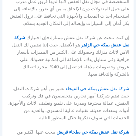
المتخصصة في مجال نقل العفش لأنها لديها فريق عمل مدرب
على حمل المنقولات دون الإلحاق به من أي ضرر، بالإضافة إلى
استخدام احداث المعدات والأجهزة التي تحافظ على نزول العفش
بكل أمان إلى السيارات وإيصاله إلى المكان الجديد بسلام.
إن كنت تبحث عن شركة نقل عفش ممتازة فإن اختيارك
شركة
نقل عفش بمكة حي الزاهر
هو الأفضل، حيث إننا نضمن لك النقل
الآمن لأثاث منزلك وحصولك على الكثير من المميزات بأسعار
خرافية وفي متناول يدك، بالإضافة إلى إمكانية حصولك على
عروض وخصومات مذهلة قد تصل إلى 40% بمجرد اتصالك
بالشركة والتعاقد معها.
شركة نقل عفش بمكة حي الفيحاء
تعتبر من أهم شركات النقل،
حيث تضم شركتنا أمهر نجارين متخصصون في فك وتركيب
العفش، عمالة محترفة ومدربة على تلميع وتغليف الأثاث والأجهزة،
أدوات ومعدات حديثة، تقنيات عالية المستوى، والعديد من
الخدمات التي سوف نذكرها خلال السطور التالية.
شركة نقل عفش بمكة حي بطحاء قريش
يبحث عنها الكثير من