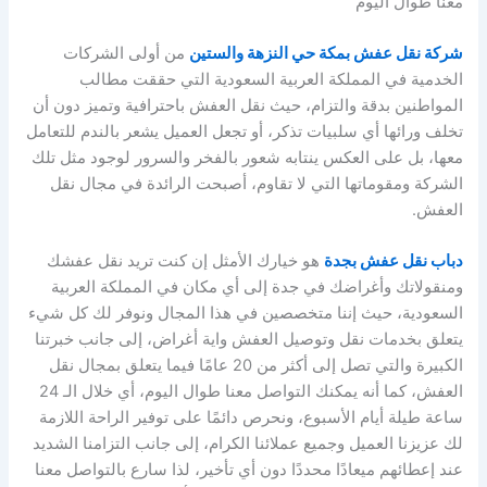
معنا طوال اليوم
شركة نقل عفش بمكة حي النزهة والستين
من أولى الشركات
الخدمية في المملكة العربية السعودية التي حققت مطالب
المواطنين بدقة والتزام، حيث نقل العفش باحترافية وتميز دون أن
تخلف ورائها أي سلبيات تذكر، أو تجعل العميل يشعر بالندم للتعامل
معها، بل على العكس ينتابه شعور بالفخر والسرور لوجود مثل تلك
الشركة ومقوماتها التي لا تقاوم، أصبحت الرائدة في مجال نقل
العفش.
دباب نقل عفش بجدة
هو خيارك الأمثل إن كنت تريد نقل عفشك
ومنقولاتك وأغراضك في جدة إلى أي مكان في المملكة العربية
السعودية، حيث إننا متخصصين في هذا المجال ونوفر لك كل شيء
يتعلق بخدمات نقل وتوصيل العفش واية أغراض، إلى جانب خبرتنا
الكبيرة والتي تصل إلى أكثر من 20 عامًا فيما يتعلق بمجال نقل
العفش، كما أنه يمكنك التواصل معنا طوال اليوم، أي خلال الـ 24
ساعة طيلة أيام الأسبوع، ونحرص دائمًا على توفير الراحة اللازمة
لك عزيزنا العميل وجميع عملائنا الكرام، إلى جانب التزامنا الشديد
عند إعطائهم ميعادًا محددًا دون أي تأخير، لذا سارع بالتواصل معنا