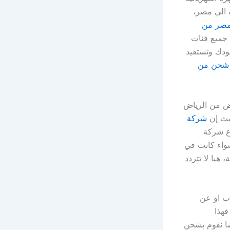
 الي مصر،
صر من
 جميع فئات
قودك وتستفيد
شحن من
ض من الرياض
يث إن
شركة
رع شركة
سواء كانت في
هيا لا تتردد
ب او عن
فهذا
ضا نقوم بشحن