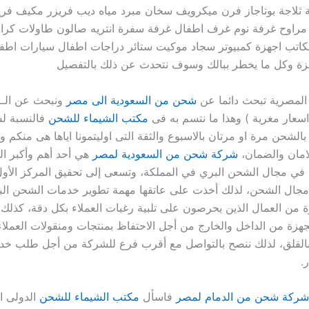
ثلاجة بوتاجاز فرن ميكرويف سخان مبرد مياه ديب فريزر مكيف فر
راوح غرفة نوم غرف اطفال غرفة سفرة انتريه صالون طاولات كر
اتب اجهزة كمبيوتر سجاد موكيت ستائر دراجات اطفال سيارات اطف
زة وكل ما يخطر ببالك وسوف نتحدث عن ذلك بالتفصيل
ة المصرية تبحث دائما عن
شحن من السعودية الى مصر
ونبحث عن الــ 
عار مغرية ) وهذا ما نتسم به فى
مكتب الشيماء للشحن
فالنسبة ل
 بالشحن مرة او مرتان بالاسبوع والثقة التى اوليتمونا اياها هى منكم
لامان والضمان،
شركة شحن من السعودية لمصر
هي أحد أهم وأكبر ا
 في مجال الشحن البري في المملكة، وتسعى إلى تحقيق المركز الأ
جال الشحن، لذلك أخذت على عاتقها مهمة تطوير خدمات الشحن الب
من العمال الذين يحرصون على تلبية رغبات العملاء بكل دقة، كذلك 
زة من الداخل والخارج من أجل الاحتفاظ بمنتجات ومنقولات العملاء
 بالقلق، لذلك ننصح بالتواصل مع أقرب فرع للشركة من أجل طلب خ
.
شركة شحن من الدمام لمصر
فاسأل
مكتب الشيماء للشحن
الدولى ا