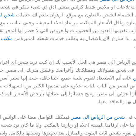
 ثلاجات او ملابس شنط كراتين بمعني ادق اي شيء تفكر في شحنه
الشيماء للشحن بالتعاون مع موقع الرهوان يقدم لك خدمات
شحن لم
ازة وبأقل الأسعار الممكنة، مراعاة لغلاء المعيشة وحتى تتناسب مع
جانب تقديمها العديد من الخصومات والعروض التي لا حصر لها لتدخر ن
ر، لذا سارع الآن بالاتصال به وطلب خدمات شحنه المميزةمن
مكتب 
الرياض الي مصر هي الحل الأنسب لك إن كنت تريد شحن اي اغرا
في شحن منقولاتك وممتلكاتك وأغراضك وعفش منزلك إلى مصر، ح
ن
على أتم الاستعداد لتقوم بتلبية جميع احتياجاتك، حيث إنها تعتبر أس
 لمصر من الباب للباب، علاوة على تقديمها الكثير من التسهيلات 
 الجزئي إلى مصر، وتتيح خدماتها إلى عملائها بأرخص الأسعار الممكنة، 
 بها والتعاقد معها.
ت فى
شحن من الرياض الى مصر
فيمكنك التواصل معنا على الواتس ا
نا على ارقامنا المبينة اعلاه او زيارتنا بالمكتب وايا ما كان تود شحنه 
 نقوم بشحن اثاث البيوت والمنازل بعد تجهيزها وتغليفها بالكامل واي