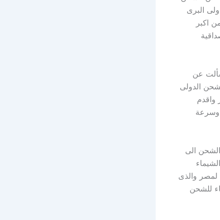
لى البرى
ن اكبر
داقية
ألت عن
شحن الدولى
 واقدم
 وسرعة
لشحن الى
لشيماء
 لمصر والذى
اء للشحن