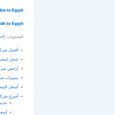
bia to
Egypt
adh to Egypt
المحتويات [
اخف
أفضل شركة
شحن لمصر م
أرخص شركة
مميزات شر
أسعار الش
أسرع شركة
خدما
أسعا