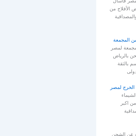
مصر فاسأل
 الأفلاج من
المصداقية
 المجمعة
مجمعة لمصر
ن بالرياض
م بالثقة
ولى
لخرج لمصر
شيماء
ن اكبر
داقية
 عن الشحن