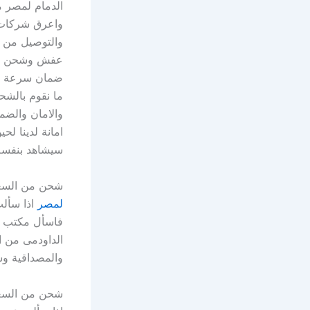
الدمام لمصر م
واعرق شركات ا
والتوصيل من خ
عفش وشحن كاف
ضمان سرعة اسع
ما نقوم بالشحن
والامان والضم
امانة لدينا لح
سيشاهد بنفسه
شحن من السع
لمصر
اذا سأل
فاسأل مكتب ا
الداودمى من ا
والمصداقية و
شحن من السع