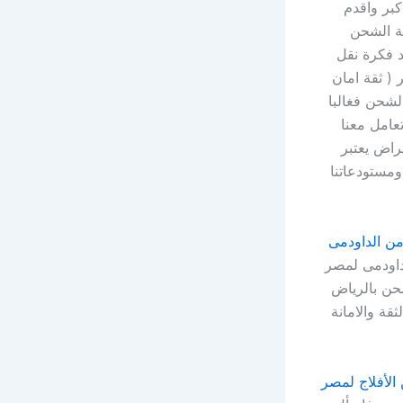
بر واقدم
ة الشحن
 فكرة نقل
( ثقة امان
لشحن فغالبا
عامل معنا
راض يعتبر
 ومستودعاتنا
 الداودمى
اودمى لمصر
حن بالرياض
ة والامانة
لأفلاج لمصر