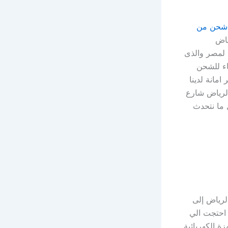
شحن من
ياض
 لمصر والذى
اء للشحن
مانة لدينا
الرياض شارع
ما نتحدث
لرياض إلى
احتجت الي
 الكهربائية